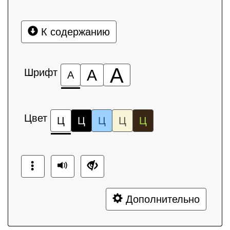
К содержанию
А
Шрифт
А
А
Цвет
Ц
Ц
Ц
Ц
Ц
Дополнительно