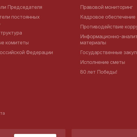
ели Председателя
Правовой мониторинг
тели постоянных
Кадровое обеспечение
в
Противодействие корр
структура
Информационно-аналит
ые комитеты
материалы
оссийской Федерации
Государственные закуп
Исполнение сметы
80 лет Победы!
йта