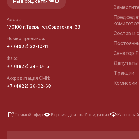
Мы в соц. сетях:
палата Тверской области
Заместит
Председа
Адрес
комитето
170100 г.Тверь, ул.Советская, 33
Состав и 
Избирательная комиссия
Номер приемной:
Постоянн
Тверской области
+7 (4822) 32-10-11
Сенатор Р
Факс:
Депутаты
+7 (4822) 34-10-15
Фракции
Общественная палата
Аккредитация СМИ:
Тверской области
Комиссии
+7 (4822) 36-02-68
Уполномоченный по
правам человека в
Прямой эфир
Версия для слабовидящих
Карта са
Тверской области