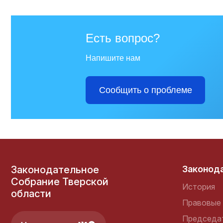
Совет Федерации
Есть вопрос?
Федерального Собрания
Российской Федерации
Напишите нам
Государственная Дума
Сообщить о проблеме
Федерального Собрания
Российской Федерации
Правительство Тверской
области
Законодательное
Законод
Собрание Тверской
История
области
Правовые 
Председа
Контрольно-счетная