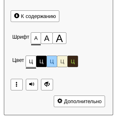
К содержанию
А
Шрифт
А
А
Цвет
Ц
Ц
Ц
Ц
Ц
Дополнительно