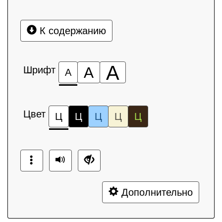
К содержанию
А
Шрифт
А
А
Цвет
Ц
Ц
Ц
Ц
Ц
Дополнительно