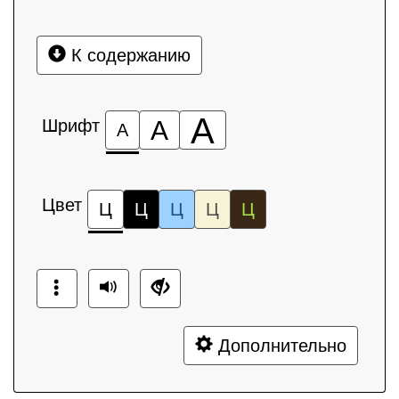
К содержанию
А
Шрифт
А
А
Цвет
Ц
Ц
Ц
Ц
Ц
Дополнительно