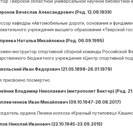
тор Тверской областной универсальной научной библиотеки им
иронов Вячеслав Александрович (Род. 12.08.1939)
ссор кафедры «Автомобильные дороги, основания и фундаме
овательного учреждения высшего образования «Тверской гос
епряева Наталья Михайловна (Род. 06.09.1995)
смен-инструктор спортивной сборной команды Российской Ф
арственного бюджетного учреждения «Центр спортивной подг
икольский Иван Федорович (21.05.1898-26.01.1979)
е присвоено посмертно
лейник Владимир Николаевич (митрополит Виктор) (Род. 21
аплевченков Иван Михайлович (09.10.1947-28.08.2017)
едатель ордена Ленина колхоза «Красный путиловец» Кашинс
опов Николай Иванович (22.10.1945-23.09.2015)