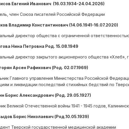
рисов Евгений Иванович (16.03.1934-24.04.2026)
ель, член Союза писателей Российской Федерации
бков Владимир Константинович (14.06.1941-16.07.2020)
альный директор общества с ограниченной ответственностью
лгова Нина Петровна Род. 15.08.1949
альный директор закрытого акционерного общества «Хлеб», 
игорян Арсен Рафикович (Род. 02.07.1969)
ьник Главного управления Министерства Российской Федерац
циям и ликвидации последствий стихийных бедствий по Тверс
лин Борис Александрович (Род. 29.05.1927)
ник Великой Отечественной войны 1941 - 1945 годов, Калининс
выдов Борис Николаевич (Род.10.05.1939)
дент Тверской государственной медицинской академии