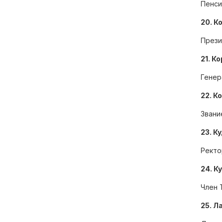
Пенс
Избирательная комиссия
20. К
Тверской области
Прези
21. К
Общественная палата
Генер
Тверской области
22. К
Звани
Уполномоченный по
23. К
правам человека в
Ректо
Тверской области
24. К
Уполномоченный по
Член 
защите прав
25. Л
предпринимателей в
Тверской области