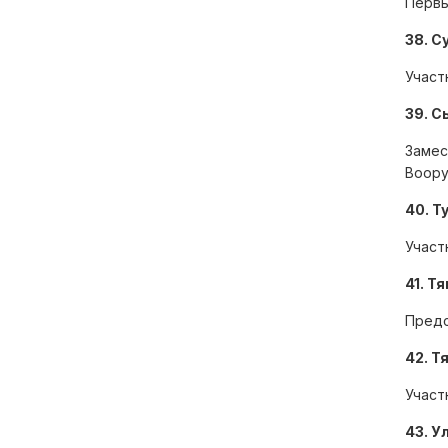
Первы
38. С
Участ
39. С
Замес
Воору
40. Т
Участ
41. Т
Предс
42. Т
Участ
43. У