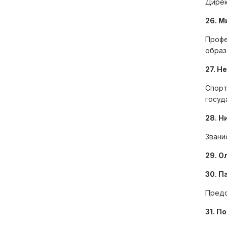
Дирек
26. М
Министерство юстиции
Профе
Российской Федерации
образ
Правовой портал
27. Н
Спорт
госуд
28. Н
Звани
29. О
30. П
Предс
31. П