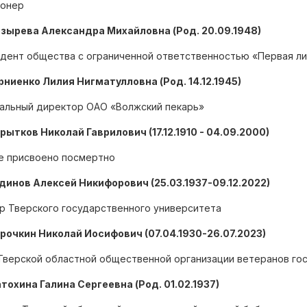
ионер
озырева Александра Михайловна (Род. 20.09.1948)
дент общества с ограниченной ответственностью «Первая ли
орниенко Лилия Нигматулловна (Род. 14.12.1945)
альный директор ОАО «Волжский пекарь»
орытков Николай Гаврилович (17.12.1910 - 04.09.2000)
е присвоено посмертно
удинов Алексей Никифорович (25.03.1937-09.12.2022)
р Тверского государственного университета
урочкин Николай Иосифович (07.04.1930-26.07.2023)
Тверской областной общественной организации ветеранов го
атохина Галина Сергеевна (Род. 01.02.1937)