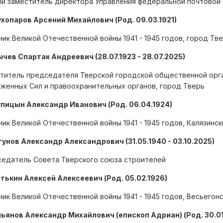
й заместитель директора Управления федеральной почтовой с
ухопаров Арсений Михайлович (Род. 09.03.1921)
ник Великой Отечественной войны 1941 - 1945 годов, город Тв
ычев Спартак Андреевич (28.07.1923 - 28.07.2025)
титель председателя Тверской городской общественной орга
женных Сил и правоохранительных органов, город Тверь
упицын Александр Иванович (Род. 06.04.1924)
ник Великой Отечественной войны 1941 - 1945 годов, Калязинс
ягунов Александр Александрович (31.05.1940 - 03.10.2025)
едатель Совета Тверского союза строителей
ятькин Алексей Алексеевич (Род. 05.02.1926)
ник Великой Отечественной войны 1941 - 1945 годов, Весьегон
льянов Александр Михайлович (епископ Адриан) (Род. 30.01