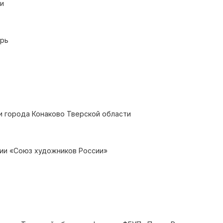
и
ерь
и города Конаково Тверской области
ии «Союз художников России»