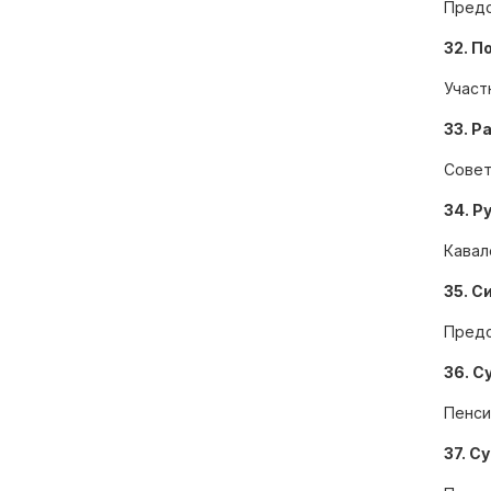
Предс
32. П
Участ
33. Р
Совет
34. Р
Кавал
35. С
Предс
36. С
Пенси
37. С