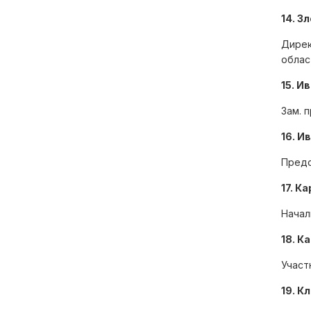
Российской Федерации
14. З
Дирек
Государственная Дума
облас
Федерального Собрания
Российской Федерации
15. И
Зам. 
16. И
Правительство Тверской
Предс
области
17. К
Начал
18. К
Контрольно-счетная
палата Тверской области
Участ
19. К