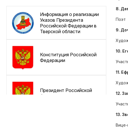
8. Де
Информация о реализации
Поэт
Указов Президента
Российской Федерации в
9. До
Тверской области
Худож
10. Е
Конституция Российской
Федерации
Участ
11. Е
Худож
Президент Российской
12. З
Федерации
Участ
13. З
Совет Федерации
Вице-
Федерального Собрания