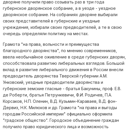
дворяне получили право созывать раз в три года
губернское дворянское собрание, а в уезде - уездное
дворянское собрание. На собраниях дворяне выбирали
своих представителей в губернские и уездные
учреждения, избирали своих предводителей, а те в свою
очередь определяли политику на местах.
Грамота "на права, вольности и преимущества
благородного дворянства", по мнению современников,
ввела необычайное оживление в среде губернских дворян,
способствовала развитию либеральных взглядов. Большой
вклад в развитие либерального движения в России внесли
предводитель дворянства Тверской губернии А.М.
Унковский, уездные предводители дворянства и
губернские земские гласные - братья Бакунины, проф. Е.В.
де Роберти, братья Петрункевичи, Ф.И. Родичев, П.А.
Корсаков, Н.П. Оленин, В.Д. Кузьмин-Караваев, В.Д. фон-
Дервиз, Н.К. Милюков и др. Грамота "на права и выгоды
городам Российской империи" официально оформила
"градское общество". Городское объединение граждан
получило право юридического лица и возможность