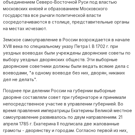
объединением Северо-Восточной Руси под властью
московских князей и образованием Московского
государства все рычаги политической власти
сосредотачиваются в столице, представительные органы
на местах исчезают.
Земское самоуправление в России возрождается в начале
XVIII века по специальному указу Петра I. В 1702 г. при
уездных воеводах были учреждены дворянские советы по
выбору уездных дворянских обществ. Эти выборные
дворянские советники должны были ведать всякие дела с
воеводами, "а одному воеводе без них, дворян, никаких
дел не делать".
Позднее при делении России на губернии выборные
дворяне составляли совет при губернаторе и принимали
непосредственное участие в управлении губернией. Во
время правления императрицы Екатерины Великой местное
самоуправление развивалось по двум направлениям. 21
апреля 1785 г. Екатерина II подписала две жалованные
грамоты - дворянству и городам. Согласно первой из них,