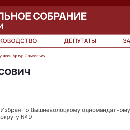
ЛЬНОЕ СОБРАНИЕ
И
КОВОДСТВО
ДЕПУТАТЫ
З
ушкин Артур Эльксович
сович
Избран по Вышневолоцкому одномандатному
округу № 9