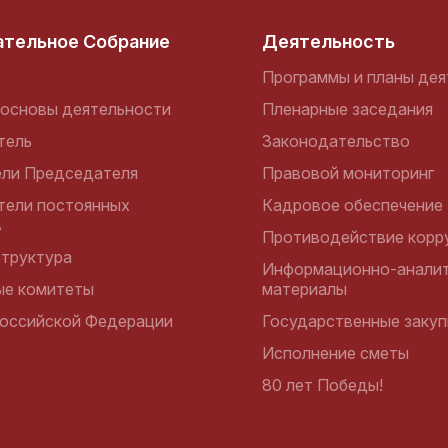
ательное Собрание
Деятельность
Программы и планы дея
основы деятельности
Пленарные заседания
тель
Законодательство
ели Председателя
Правовой мониторинг
тели постоянных
Кадровое обеспечение
в
Противодействие корр
структура
Информационно-аналит
ые комитеты
материалы
оссийской Федерации
Государственные закуп
Исполнение сметы
80 лет Победы!