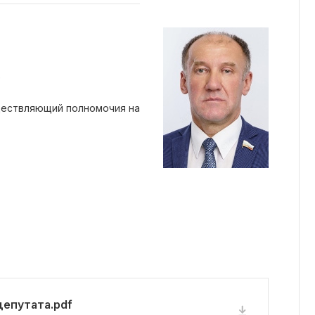
е
ществляющий полномочия на
епутата.pdf