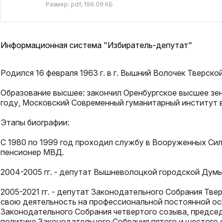
Размер: pdf, 196.09 КБ
Информационная система "Избиратель-депутат"
Родился 16 февраля 1963 г. в г. Вышний Волочек Тверско
Образование высшее: закончил Оренбургское высшее зе
году, Московский Современный гуманитарный институт в
Этапы биографии:
С 1980 по 1999 год проходил службу в Вооруженных Сил
пенсионер МВД.
2004-2005 гг. - депутат Вышневолоцкой городской Думы
2005-2021 гг. - депутат Законодательного Собрания Твер
свою деятельность на профессиональной постоянной о
Законодательного Собрания четвертого созыва, предсе
политике Законодательного Собрания пятого и шестого 