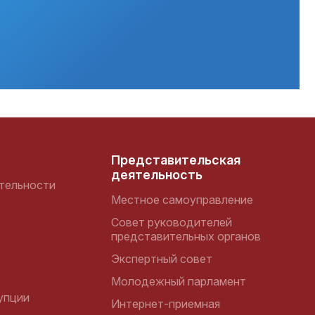
Представительская
деятельность
тельности
Местное самоуправление
Совет руководителей
представительных органов
Экспертный совет
Молодежный парламент
упции
Интернет-приемная