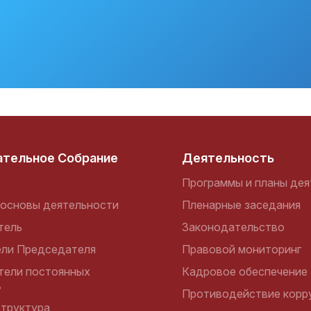
ательное Собрание
Деятельность
Программы и планы дея
основы деятельности
Пленарные заседания
тель
Законодательство
ели Председателя
Правовой мониторинг
тели постоянных
Кадровое обеспечение
в
Противодействие корр
структура