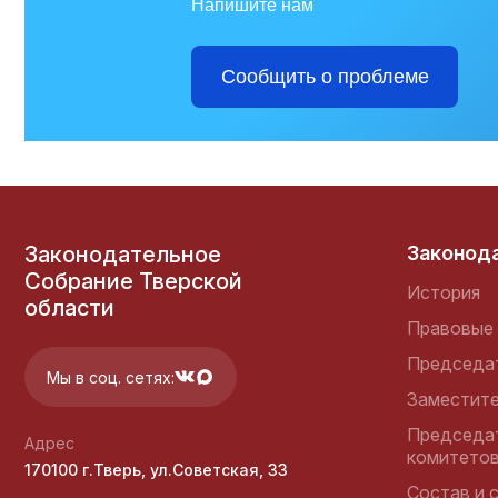
Напишите нам
Государственная Дума
Сообщить о проблеме
Федерального Собрания
Российской Федерации
Правительство Тверской
области
Законодательное
Законод
Собрание Тверской
История
области
Правовые 
Председа
Контрольно-счетная
Мы в соц. сетях:
палата Тверской области
Заместит
Председа
Адрес
комитето
170100 г.Тверь, ул.Советская, 33
Состав и 