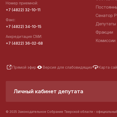
Избирательная комиссия
Номер приемной:
Постоянн
Тверской области
+7 (4822) 32-10-11
Сенатор Р
Факс:
Депутаты
+7 (4822) 34-10-15
Фракции
Общественная палата
Аккредитация СМИ:
Тверской области
Комиссии
+7 (4822) 36-02-68
Уполномоченный по
правам человека в
Прямой эфир
Версия для слабовидящих
Карта са
Тверской области
Уполномоченный по
Личный кабинет депутата
защите прав
предпринимателей в
Тверской области
© 2025 Законодательное Собрание Тверской области - официальный 