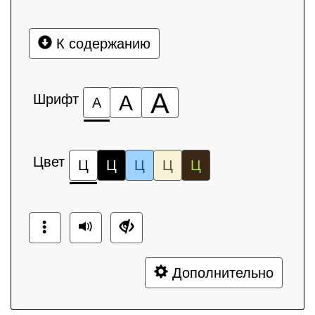
К содержанию
А
Шрифт
А
А
Цвет
Ц
Ц
Ц
Ц
Ц
Дополнительно